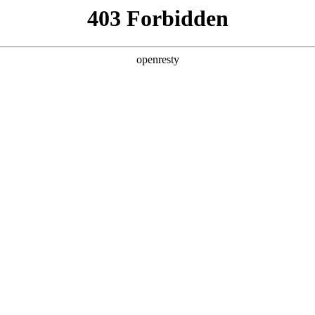
产品及服务
行业解决方案
合作伙伴
投资者关系
称“和记国际数码”、“我们”和“我们的”）深知隐私对您的重要性
下文简称“本政策”）。本政策阐述了和记国际数码如何处理您的个人数据
码在补充政策中，或者在收集数据时提供的通知中发布。
：