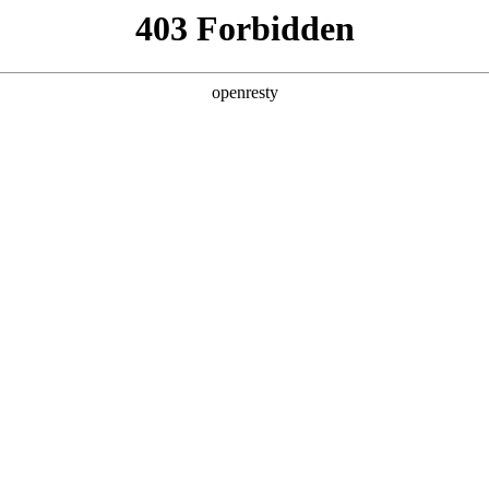
您需要什么帮助？
请填写您的相关情况，我们将及时联系您反馈处理
*
公司
*
姓名
*
电话